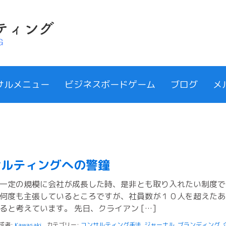
サルメニュー
ビジネスボードゲーム
ブログ
メ
サルティングへの警鐘
一定の規模に会社が成長した時、是非とも取り入れたい制度で
何度も主張しているところですが、社員数が１０人を超えたあ
ると考えています。 先日、クライアン […]
成者:
Kawasaki
カテゴリー:
コンサルティング手法
,
ジャーナル
,
ブランディング
,