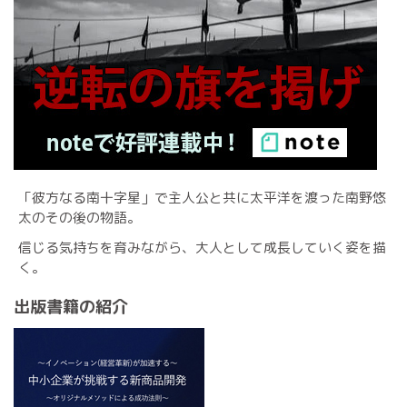
「彼方なる南十字星」で主人公と共に太平洋を渡った南野悠
太のその後の物語。
信じる気持ちを育みながら、大人として成長していく姿を描
く。
出版書籍の紹介