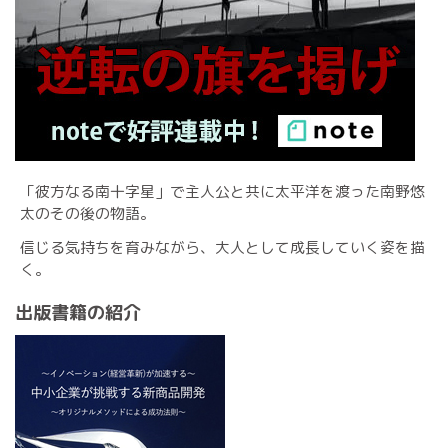
「彼方なる南十字星」で主人公と共に太平洋を渡った南野悠
太のその後の物語。
信じる気持ちを育みながら、大人として成長していく姿を描
く。
出版書籍の紹介