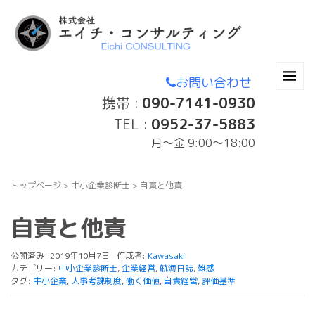
お問い合わせ
携帯 :
090-7141-0930
TEL :
0952-37-5883
月〜金 9:00～18:00
トップページ
>
中小企業診断士
>
自責と他責
自責と他責
公開済み: 2019年10月7日
作成者:
Kawasaki
カテゴリー:
中小企業診断士
,
企業経営
,
航海日誌
,
雑感
タグ:
中小企業
,
人事考課制度
,
働く価値
,
自責経営
,
評価基準