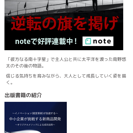
「彼方なる南十字星」で主人公と共に太平洋を渡った南野悠
太のその後の物語。
信じる気持ちを育みながら、大人として成長していく姿を描
く。
出版書籍の紹介