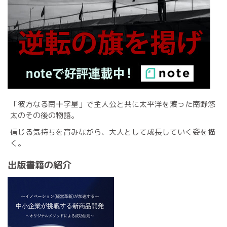
「彼方なる南十字星」で主人公と共に太平洋を渡った南野悠
太のその後の物語。
信じる気持ちを育みながら、大人として成長していく姿を描
く。
出版書籍の紹介