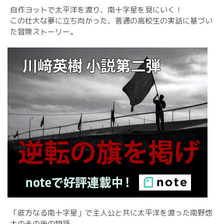
自作ヨットで太平洋を渡り、南十字星を見にいく！
この壮大な夢に立ち向かった、普通の高校生の実話に基づい
た冒険ストーリー。
「彼方なる南十字星」で主人公と共に太平洋を渡った南野悠
太のその後の物語。