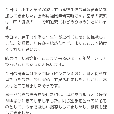
今日は、小生と息子が習っている空手道の昇段審査に参
加してきました。会場は福岡県新宮町です。空手の流派
は、四大流派の一つで和道流（わどうりゅう）といいま
す。
今日は、息子（小学６年生）が黒帯（初段）に挑戦しま
した。幼稚園、年長から始めた空手。よくここまで続け
てくれたと思います。
結果は、初段合格。ここまで来るのに、６年間。きっと
つらいこともあったと思います。
今日の審査型は平安四段（ピンアン４段）。割と得意な
型だったので、少し安心して見られました。しかし、本
人はとても緊張したそうです。
息子が合格の発表を受けた時は、思わずウルっと（涙腺
がゆるみ）きてしましました。同じ空手を習っているも
のとして、今まで厳しい指導もしてましたし、訓練も課
してきました。