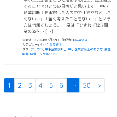
中小企業診断士として活動する以上、独立開業
することはひとつの目標だと思います。 中小
企業診断士を取得した人の中で「独立などした
くない…」「全く考えたこともない…」という
方は皆無でしょう。 一度は「できれば独立開
業の道を… […]
公開済み: 2024年7月22日
作成者:
Kawasaki
カテゴリー:
中小企業診断士
タグ:
プロコン
,
中小企業診断士
,
中小企業診断士のあり方
,
独立
開業
,
経営コンサルタント
1
2
3
4
5
6
…
50
>