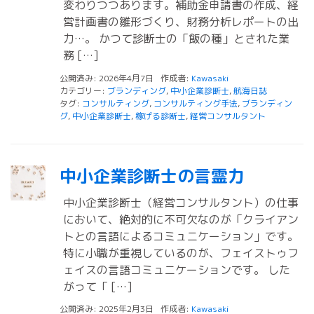
変わりつつあります。補助金申請書の作成、経
営計画書の雛形づくり、財務分析レポートの出
力…。 かつて診断士の「飯の種」とされた業
務 […]
公開済み: 2026年4月7日
作成者:
Kawasaki
カテゴリー:
ブランディング
,
中小企業診断士
,
航海日誌
タグ:
コンサルティング
,
コンサルティング手法
,
ブランディン
グ
,
中小企業診断士
,
稼げる診断士
,
経営コンサルタント
中小企業診断士の言霊力
中小企業診断士（経営コンサルタント）の仕事
において、絶対的に不可欠なのが「クライアン
トとの言語によるコミュニケーション」です。
特に小職が重視しているのが、フェイストゥフ
ェイスの言語コミュニケーションです。 した
がって「 […]
公開済み: 2025年2月3日
作成者:
Kawasaki