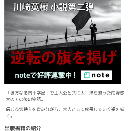
「彼方なる南十字星」で主人公と共に太平洋を渡った南野悠
太のその後の物語。
信じる気持ちを育みながら、大人として成長していく姿を描
く。
出版書籍の紹介