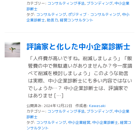
カテゴリー:
コンサルティング手法
,
ブランディング
,
中小企業
診断士
タグ:
コンサルティング
,
ポジティブ・コンサルティング
,
中小
企業診断士
,
助言力
,
経営コンサルタント
評論家と化した中小企業診断士
「人件費が高いですね。削減しましょう」「販
管費の中で無駄遣いがありませんか？今一度調
べて削減を検討しましょう」 このような助言
は実際、中小企業診断士にも多い内容ではない
でしょうか…？ 中小企業診断士は、評論家で
はありませ […]
公開済み: 2024年12月22日
作成者:
Kawasaki
カテゴリー:
コンサルティング手法
,
ブランディング
,
中小企業
診断士
タグ:
コンサルティング
,
中小企業経営
,
中小企業診断士
,
経営コ
ンサルタント